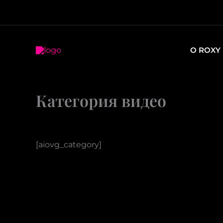
Перейти
к
содержимому
О ROXY
Категория видео
[aiovg_category]